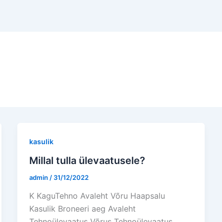
kasulik
Millal tulla ülevaatusele?
admin
/
31/12/2022
K KaguTehno Avaleht Võru Haapsalu
Kasulik Broneeri aeg Avaleht
Tehnoülevaatus Võrus Tehnoülevaatus