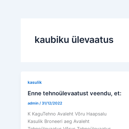
Skip
to
content
kaubiku ülevaatus
kasulik
Enne tehnoülevaatust veendu, et:
admin
/
31/12/2022
K KaguTehno Avaleht Võru Haapsalu
Kasulik Broneeri aeg Avaleht
Tehnoülevaatus Võrus Tehnoülevaatus